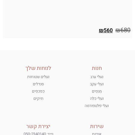
כ
0
₪
680
₪
560
חנות
לנוחות שלך
נעלי ערב
נעלים שטוחות
נעלי עקב
סנדלים
מגפים
כפכפים
נעלי כלה
תיקים
נעלי פלטפורמה
שירות
יצירת קשר
אודות
נייד: 050-2340140