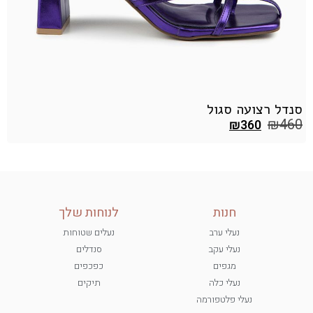
סנדל רצועה סגול
ס
0
₪
460
₪
360
חנות
לנוחות שלך
נעלי ערב
נעלים שטוחות
נעלי עקב
סנדלים
מגפים
כפכפים
נעלי כלה
תיקים
נעלי פלטפורמה