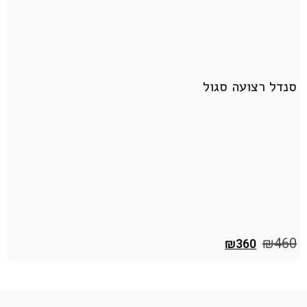
סנדל רצועה סגול
ס
0
₪
460
₪
360