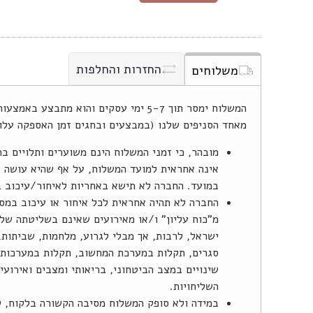
החזרות והחלפות
משלוחים
המשלוח ימסר תוך 5-7 ימי עסקים והוא מתב
מאחד הסניפים שלנו (במבצעים ובחגים זמן האספקה עלו
מובהר, כי זמני המשלוח הינם משוערים ותלויים ב
אינה אחראית למועד המשלוח, על אף שהיא עושה 
במועד. החברה לא תישא באחריות לאיחור/עיכוב 
החברה לא תהיה אחראית לכל איחור או עיכוב במס
מ"כוח עליון" ו/או מאירועים שאינם בשליטתה של 
ישראל, לרבות, אך מבלי לגרוע, מלחמות, שביתות, 
סגרים, תקלות במערכת המחשוב, תקלות במערכות ה
שינויים במצב הביטחוני, בריאותי ומצבים ואירוע
השליחויות.
במידה ולא סופק המשלוח מסיבה הקשורה בלקוח, ל