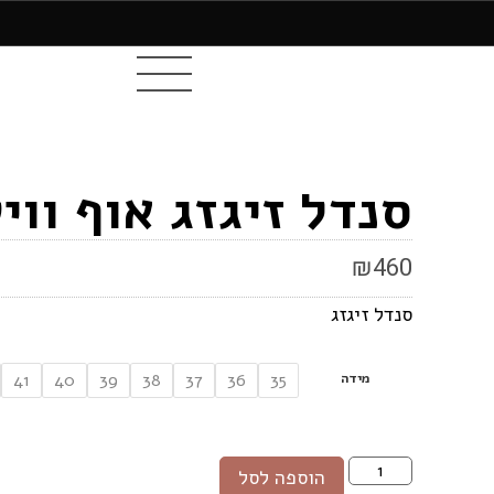
סנדל זיגזג אוף ווי
₪
460
סנדל זיגזג
מידה
41
40
39
38
37
36
35
הוספה לסל