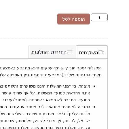
הוספה לסל
החזרות והחלפות
משלוחים
המשלוח ימסר תוך 5-7 ימי עסקים והוא מתב
מאחד הסניפים שלנו (במבצעים ובחגים זמן האספקה עלו
מובהר, כי זמני המשלוח הינם משוערים ותלויים ב
אינה אחראית למועד המשלוח, על אף שהיא עושה 
במועד. החברה לא תישא באחריות לאיחור/עיכוב 
החברה לא תהיה אחראית לכל איחור או עיכוב במס
מ"כוח עליון" ו/או מאירועים שאינם בשליטתה של 
ישראל, לרבות, אך מבלי לגרוע, מלחמות, שביתות, 
סגרים, תקלות במערכת המחשוב, תקלות במערכות ה