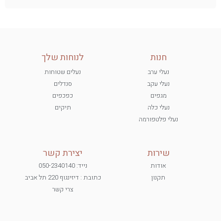
חנות
לנוחות שלך
נעלי ערב
נעלים שטוחות
נעלי עקב
סנדלים
מגפים
כפכפים
נעלי כלה
תיקים
נעלי פלטפורמה
שירות
יצירת קשר
אודות
נייד: 050-2340140
תקנון
כתובת : דיזינגוף 220 תל אביב
צרי קשר