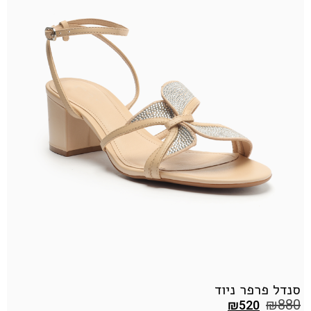
סנדל פרפר ניוד
ס
0
₪
880
₪
520