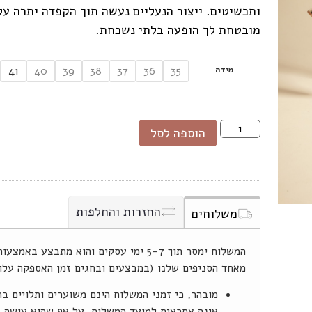
ותכשיטים. ייצור הנעליים נעשה תוך הקפדה יתרה על 
מובטחת לך הופעה בלתי נשכחת.
מידה
41
40
39
38
37
36
35
הוספה לסל
החזרות והחלפות
משלוחים
המשלוח ימסר תוך 5-7 ימי עסקים והוא מתב
מאחד הסניפים שלנו (במבצעים ובחגים זמן האספקה עלו
מובהר, כי זמני המשלוח הינם משוערים ותלויים ב
אינה אחראית למועד המשלוח, על אף שהיא עושה 