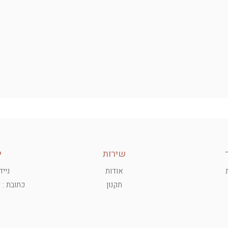
שירות
י
אודות
נייד: 340140
תקנון
כתובת : דיזינגו