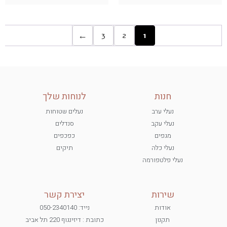
←
3
2
1
חנות
לנוחות שלך
נעלי ערב
נעלים שטוחות
נעלי עקב
סנדלים
מגפים
כפכפים
נעלי כלה
תיקים
נעלי פלטפורמה
שירות
יצירת קשר
אודות
נייד: 050-2340140
תקנון
כתובת : דיזינגוף 220 תל אביב